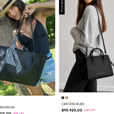
Envío gratis
CARTERA RUBI
ERA MOON
$95.920,00
-
20
%
OFF
000,00
-
20
%
OFF