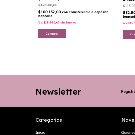
$139.100,00
$115.0
$100.152,00
$82.8
con
Transferencia o depósito
bancario
bancar
6
x
$18.546,67
sin interés
6
x
$15.
Comprar
Co
Newsletter
Registra
Categorías
Nave
Inicio
Quiéne