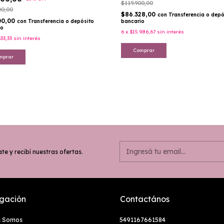
$119.900,00
00,00
$86.328,00
con
Transferencia o depó
00,00
bancario
con
Transferencia o depósito
io
6
x
$15.986,67
sin interés
333,33
sin interés
Comprar
mprar
te y recibí nuestras ofertas.
gación
Contactános
s Somos
5491167661584