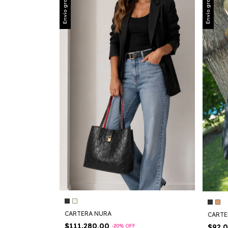
Envío gratis
Envío gratis
CARTERA NURA
CART
$111.280,00
$92.
-
20
%
OFF