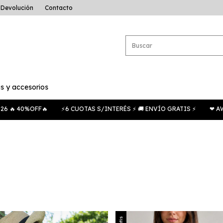
e Devolución
Contacto
s y accesorios
 40%OFF🔥
⚡6 CUOTAS S/INTERÉS ⚡ 🚚 ENVÍO GRATIS ⚡
❤ AW202