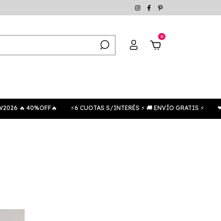
0
6 🔥 40%OFF🔥
⚡6 CUOTAS S/INTERÉS ⚡ 🚚 ENVÍO GRATIS ⚡
❤ AW